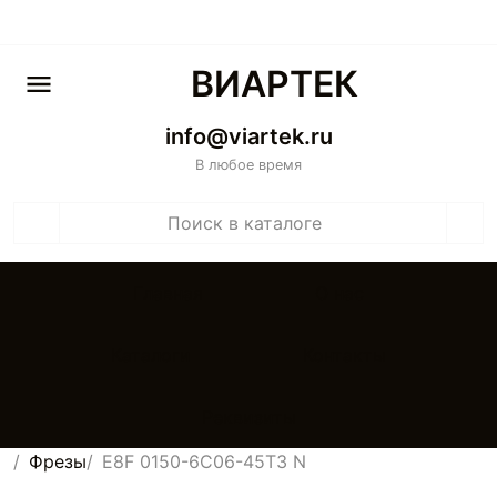
ВИАРТЕК
info@viartek.ru
В любое время
Главная
О нас
Каталоги
Контакты
Реквизиты
Фрезы
E8F 0150-6C06-45T3 N