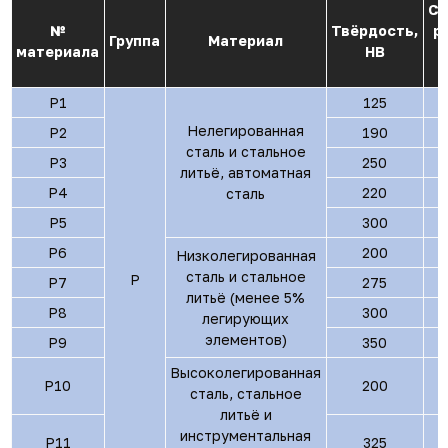
Ск
№
Твёрдость,
р
Группа
Материал
материала
HB
P1
125
Нелегированная
P2
190
сталь и стальное
P3
250
литьё, автоматная
P4
220
сталь
P5
300
P6
200
Низколегированная
сталь и стальное
P
P7
275
литьё (менее 5%
P8
300
легирующих
элементов)
P9
350
Высоколегированная
P10
200
сталь, стальное
литьё и
инструментальная
P11
325