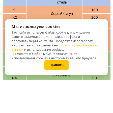
сталь
K1
180
Серый чугун
K2
260
K3
160
Высокопрочный
Мы используем cookies
K
чугун
K4
250
Этот сайт использует файлы cookie для улучшения
вашего взаимодействия, анализа трафика и
K5
130
персонализации контента. Продолжая использовать
Ковкий чугун
наш сайт, вы соглашаетесь на
обработку персональных
K6
230
данных
и использование cookies.
Вы можете в любой момент отказаться от
N1
60
Алюминиевые
использования cookies в настройках вашего браузера.
кованные сплавы
N2
100
Принять
N3
75
Литейные
N4
90
алюминиевые сплавы
N5
130
N
N6
110
N7
Медные сплавы
90
N8
100