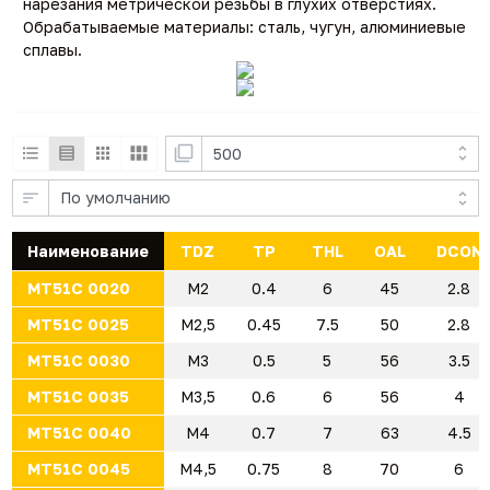
нарезания метрической резьбы в глухих отверстиях.
Обрабатываемые материалы: сталь, чугун, алюминиевые
сплавы.
Наименование
TDZ
TP
THL
OAL
DCON
MT51C 0020
M2
0.4
6
45
2.8
MT51C 0025
M2,5
0.45
7.5
50
2.8
MT51C 0030
M3
0.5
5
56
3.5
MT51C 0035
M3,5
0.6
6
56
4
MT51C 0040
M4
0.7
7
63
4.5
MT51C 0045
M4,5
0.75
8
70
6