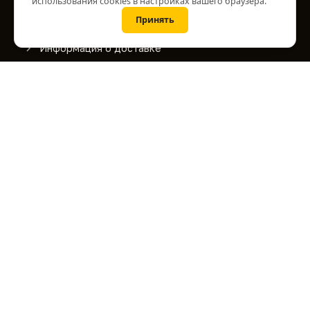
использования cookies в настройках вашего браузера.
Информация
Принять
О нас
Информация о доставке
Персональные данные
Условия соглашения
Лазерная маркировка
Служба поддержки
Дополнительно
Работает на
OpenCart
ВИАРТЕК © 2026.
Дизайн -