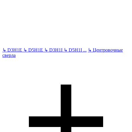
↳
D3H1E
↳
D5H1E
↳
D3H1I
↳
D5H1I
...
↳
Центровочные
сверла