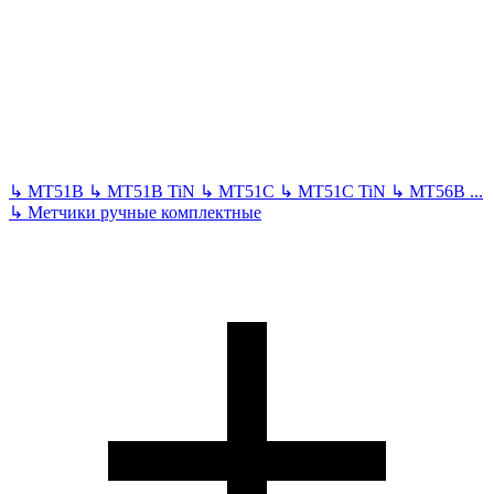
↳
MT51B
↳
MT51B TiN
↳
MT51C
↳
MT51C TiN
↳
MT56B
...
↳
Метчики ручные комплектные