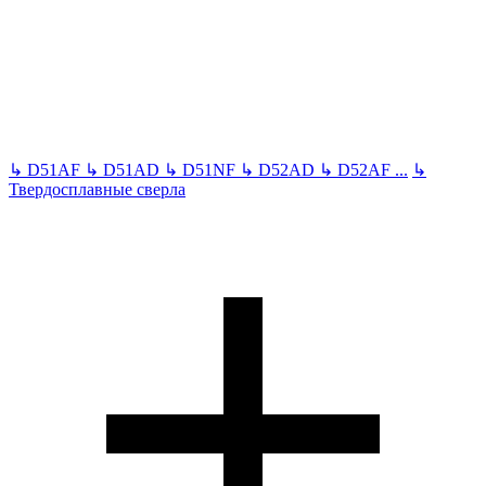
↳
D51AF
↳
D51AD
↳
D51NF
↳
D52AD
↳
D52AF
...
↳
Твердосплавные сверла