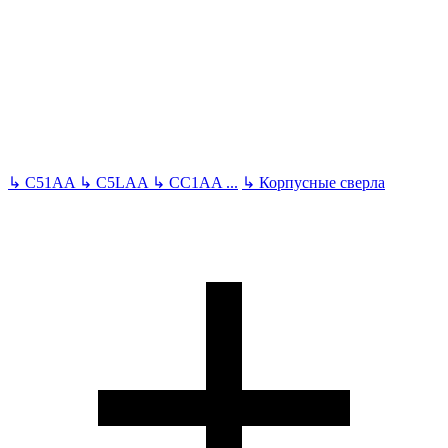
↳
C51AA
↳
C5LAA
↳
CC1AA
...
↳
Корпусные сверла