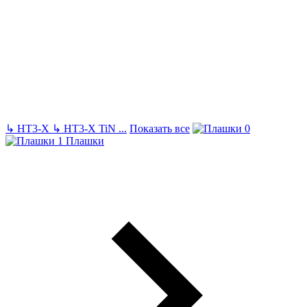
↳
HT3-X
↳
HT3-X TiN
...
Показать все
Плашки