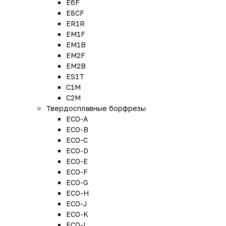
E6F
E8CF
ER1R
EM1F
EM1B
EM2F
EM2B
ES1T
C1M
C2M
Твердосплавные борфрезы
ECO-A
ECO-B
ECO-C
ECO-D
ECO-E
ECO-F
ECO-G
ECO-H
ECO-J
ECO-K
ECO-L