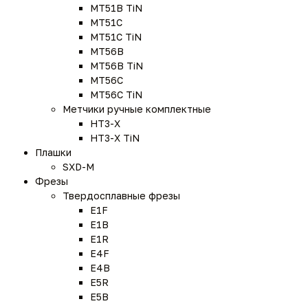
MT51B TiN
MT51C
MT51C TiN
MT56B
MT56B TiN
MT56C
MT56C TiN
Метчики ручные комплектные
HT3-X
HT3-X TiN
Плашки
SXD-M
Фрезы
Твердосплавные фрезы
E1F
E1B
E1R
E4F
E4B
E5R
E5B