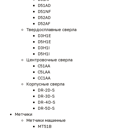
D51AD
D51NF
D52AD
D52AF
Твердосплавные сверла
D3H1E
D5H1E
D3H1I
D5H1I
Центровочные сверла
C51AA
C5LAA
CC1AA
Корпусные сверла
DR-2D-S
DR-3D-S
DR-4D-S
DR-5D-S
Метчики
Метчики машинные
MT51B