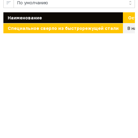
Наименование
Ост
Специальное сверло из быстрорежущей стали
В на