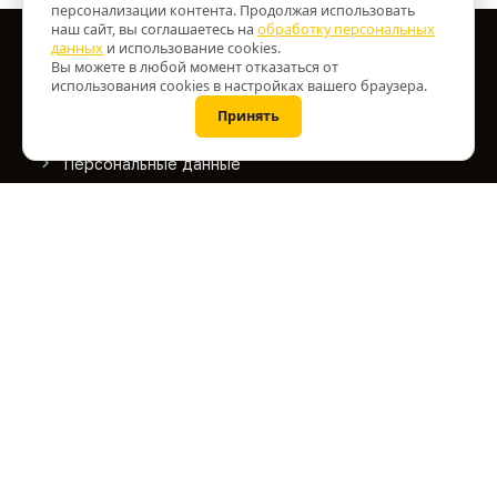
персонализации контента. Продолжая использовать
наш сайт, вы соглашаетесь на
обработку персональных
данных
и использование cookies.
Информация
Вы можете в любой момент отказаться от
использования cookies в настройках вашего браузера.
О нас
Принять
Информация о доставке
Персональные данные
Условия соглашения
Лазерная маркировка
Служба поддержки
Дополнительно
Работает на
OpenCart
ВИАРТЕК © 2026.
Дизайн -