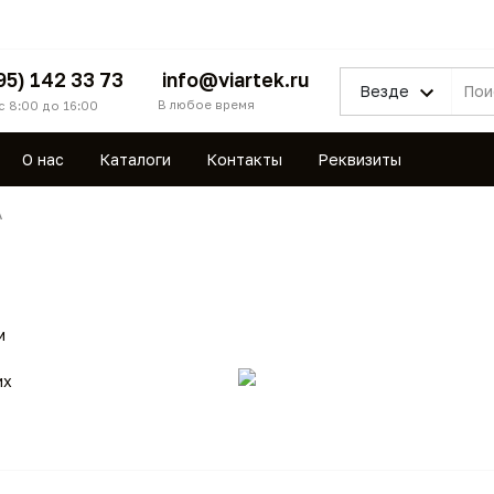
95) 142 33 73
info@viartek.ru
Везде
В любое время
с 8:00 до 16:00
О нас
Каталоги
Контакты
Реквизиты
A
м
их