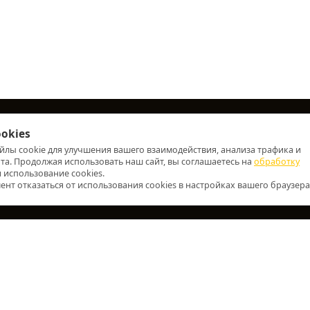
okies
жба поддержки
Дополнительно
айлы cookie для улучшения вашего взаимодействия, анализа трафика и
онтакты
Производители
а. Продолжая использовать наш сайт, вы соглашаетесь на
обработку
 использование cookies.
арта сайта
Акции
нт отказаться от использования cookies в настройках вашего браузера