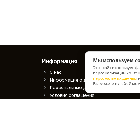
Мы используем co
Информация
Слу
Этот сайт использует ф
О нас
К
персонализации контент
персональных данных
и
Информация о доставке
К
Вы можете в любой моме
Персональные данные
Условия соглашения
Лазерная маркировка
Работает на
OpenCart
ВИАРТЕК © 2026.
Дизайн -