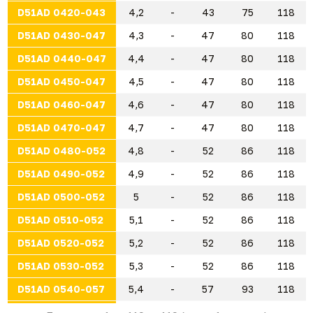
D51AD 0420-043
4,2
-
43
75
118
D51AD 0430-047
4,3
-
47
80
118
D51AD 0440-047
4,4
-
47
80
118
D51AD 0450-047
4,5
-
47
80
118
D51AD 0460-047
4,6
-
47
80
118
D51AD 0470-047
4,7
-
47
80
118
D51AD 0480-052
4,8
-
52
86
118
D51AD 0490-052
4,9
-
52
86
118
D51AD 0500-052
5
-
52
86
118
D51AD 0510-052
5,1
-
52
86
118
D51AD 0520-052
5,2
-
52
86
118
D51AD 0530-052
5,3
-
52
86
118
D51AD 0540-057
5,4
-
57
93
118
D51AD 0550-057
5,5
-
57
93
118