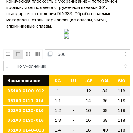
коническая плоскость с укорачиванием поперечной
кромки, угол подъема стружечной канавки 30°,
стандарт изготовления DIN338. Обрабатываемые
материалы: сталь, нержавеющие сплавы, чугун,
алюминиевые сплавы.
Наименование
DC
LU
LCF
OAL
SIG
D51AD 0100-012
1
-
12
34
118
D51AD 0110-014
1,1
-
14
36
118
D51AD 0120-016
1,2
-
16
38
118
D51AD 0130-016
1,3
-
16
38
118
D51AD 0140-018
1,4
-
18
40
118