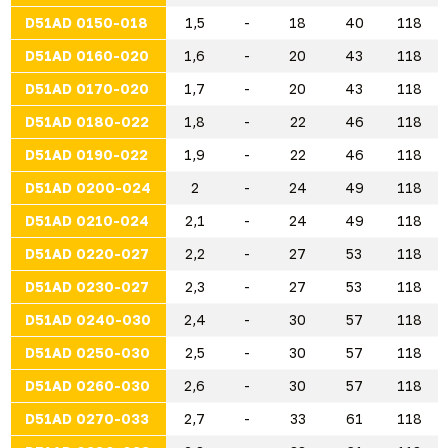
D51AD 0150-018
1,5
-
18
40
118
D51AD 0160-020
1,6
-
20
43
118
D51AD 0170-020
1,7
-
20
43
118
D51AD 0180-022
1,8
-
22
46
118
D51AD 0190-022
1,9
-
22
46
118
D51AD 0200-024
2
-
24
49
118
D51AD 0210-024
2,1
-
24
49
118
D51AD 0220-027
2,2
-
27
53
118
D51AD 0230-027
2,3
-
27
53
118
D51AD 0240-030
2,4
-
30
57
118
D51AD 0250-030
2,5
-
30
57
118
D51AD 0260-030
2,6
-
30
57
118
D51AD 0270-033
2,7
-
33
61
118