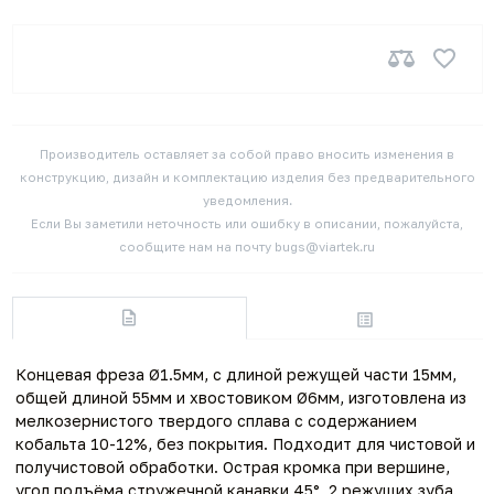
Производитель оставляет за собой право вносить изменения в
конструкцию, дизайн и комплектацию изделия без предварительного
уведомления.
Если Вы заметили неточность или ошибку в описании, пожалуйста,
сообщите нам на почту bugs@viartek.ru
Концевая фреза Ø1.5мм, с длиной режущей части 15мм,
общей длиной 55мм и хвостовиком Ø6мм, изготовлена из
мелкозернистого твердого сплава с содержанием
кобальта 10-12%, без покрытия. Подходит для чистовой и
получистовой обработки. Острая кромка при вершине,
угол подъёма стружечной канавки 45°, 2 режущих зуба.