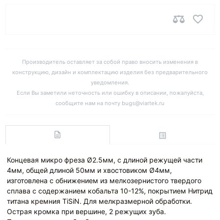
Производитель оставляет за собой право вносить изменения в
конструкцию, дизайн и комплектацию изделия без предварительного
уведомления.
Если Вы заметили неточность или ошибку в описании, пожалуйста,
сообщите нам на почту bugs@viartek.ru
Концевая микро фреза Ø2.5мм, с длиной режущей части
4мм, общей длиной 50мм и хвостовиком Ø4мм,
изготовлена с обнижением из мелкозернистого твердого
сплава с содержанием кобальта 10-12%, покрытием Нитрид
титана кремния TiSiN. Для мелкразмерной обработки.
Острая кромка при вершине, 2 режущих зуба.