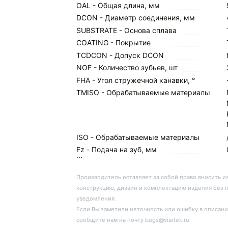
OAL - Общая длина, мм
DCON - Диаметр соединения, мм
SUBSTRATE - Основа сплава
COATING - Покрытие
TCDCON - Допуск DCON
NOF - Количество зубьев, шт
FHA - Угол стружечной канавки, °
TMISO - Обрабатываемые материалы
ISO - Обрабатываемые материалы
Fz - Подача на зуб, мм
...
Производитель оставляет за собой право вносить и
конструкцию, дизайн и комплектацию изделия без 
уведомления.
Если Вы заметили неточность или ошибку в описани
сообщите нам на почту bugs@viartek.ru