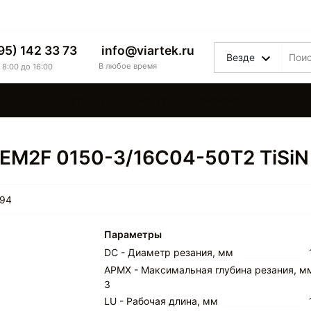
95) 142 33 73
info@viartek.ru
Везде
В любое время
 8:00 до 16:00
О нас
Каталоги
Контакты
Реквизиты
EM2F 0150-3/16C04-50T2 TiSiN
94
Параметры
DC - Диаметр резания, мм
APMX - Максимальная глубина резания, м
3
LU - Рабочая длина, мм