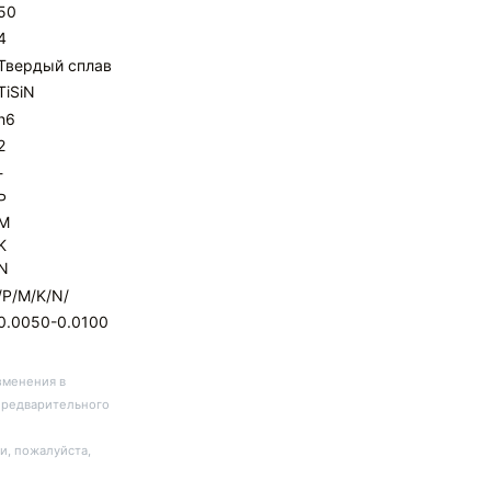
50
4
Твердый сплав
TiSiN
h6
2
-
P
M
K
N
/P/M/K/N/
0.0050-0.0100
зменения в
предварительного
и, пожалуйста,