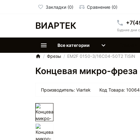
Закладки (0)
Сравнение (0)
+7(4
ВИАРТЕК
Будние дни с
Все категории
Главная
Фрезы
EM2F 0150-3/16C04-50T2 TiSiN
Концевая микро-фреза 
Производитель:
Viartek
Код Товара:
10064