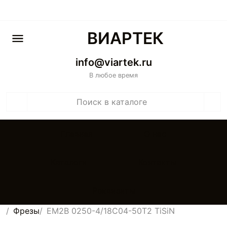
ВИАРТЕК
info@viartek.ru
В любое время
Главная
О нас
Каталоги
Контакты
Реквизиты
Фрезы
EM2B 0250-4/18C04-50T2 TiSiN