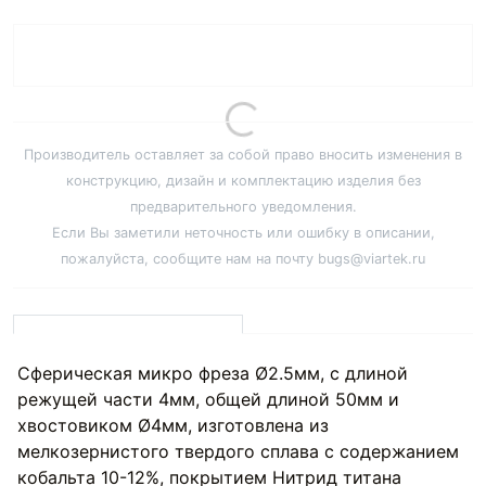
Производитель оставляет за собой право вносить изменения в
конструкцию, дизайн и комплектацию изделия без
предварительного уведомления.
Если Вы заметили неточность или ошибку в описании,
пожалуйста, сообщите нам на почту bugs@viartek.ru
Сферическая микро фреза Ø2.5мм, с длиной
режущей части 4мм, общей длиной 50мм и
хвостовиком Ø4мм, изготовлена из
мелкозернистого твердого сплава с содержанием
кобальта 10-12%, покрытием Нитрид титана