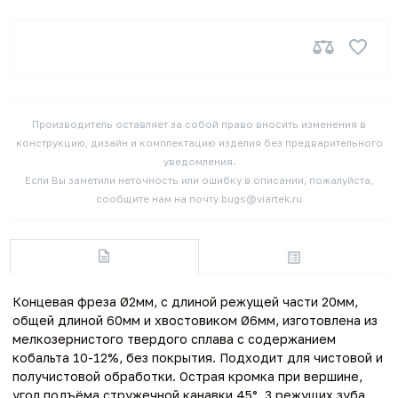
Производитель оставляет за собой право вносить изменения в
конструкцию, дизайн и комплектацию изделия без предварительного
уведомления.
Если Вы заметили неточность или ошибку в описании, пожалуйста,
сообщите нам на почту bugs@viartek.ru
Концевая фреза Ø2мм, с длиной режущей части 20мм,
общей длиной 60мм и хвостовиком Ø6мм, изготовлена из
мелкозернистого твердого сплава с содержанием
кобальта 10-12%, без покрытия. Подходит для чистовой и
получистовой обработки. Острая кромка при вершине,
угол подъёма стружечной канавки 45°, 3 режущих зуба.