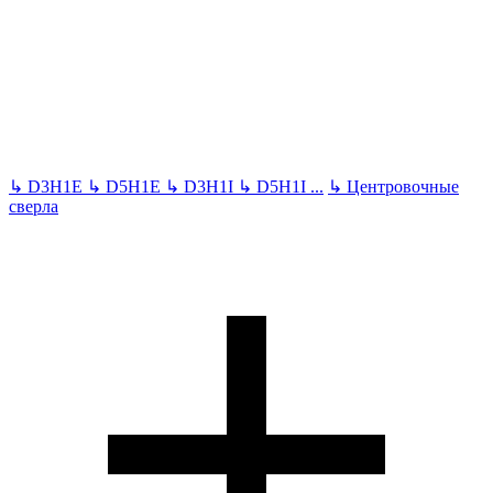
↳
D3H1E
↳
D5H1E
↳
D3H1I
↳
D5H1I
...
↳
Центровочные
сверла