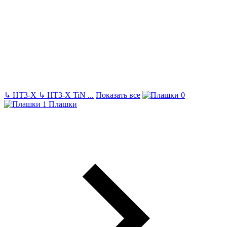
↳
HT3-X
↳
HT3-X TiN
...
Показать все
Плашки