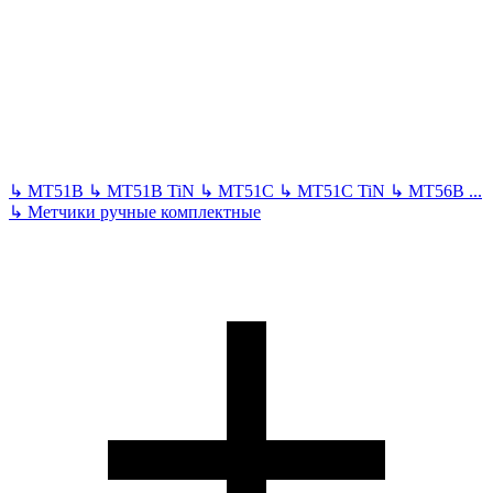
↳
MT51B
↳
MT51B TiN
↳
MT51C
↳
MT51C TiN
↳
MT56B
...
↳
Метчики ручные комплектные