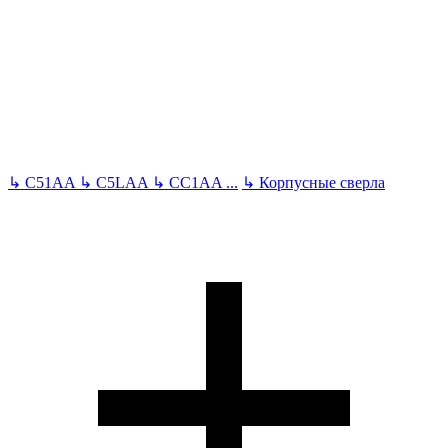
↳
C51AA
↳
C5LAA
↳
CC1AA
...
↳
Корпусные сверла