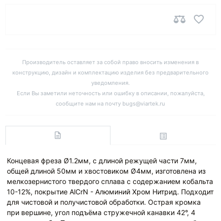
Производитель оставляет за собой право вносить изменения в
конструкцию, дизайн и комплектацию изделия без предварительного
уведомления.
Если Вы заметили неточность или ошибку в описании, пожалуйста,
сообщите нам на почту bugs@viartek.ru
Концевая фреза Ø1.2мм, с длиной режущей части 7мм,
общей длиной 50мм и хвостовиком Ø4мм, изготовлена из
мелкозернистого твердого сплава с содержанием кобальта
10-12%, покрытие AlCrN - Алюминий Хром Нитрид. Подходит
для чистовой и получистовой обработки. Острая кромка
при вершине, угол подъёма стружечной канавки 42°, 4