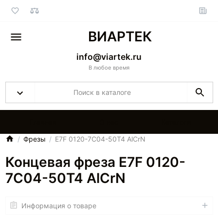
ВИАРТЕК
info@viartek.ru
В любое время
Главная
О нас
Каталоги
Фрезы
E7F 0120-7C04-50T4 AlCrN
Концевая фреза E7F 0120-
7C04-50T4 AlCrN
Информация о товаре