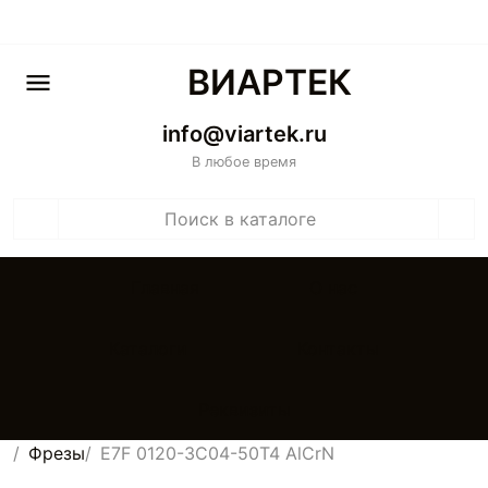
ВИАРТЕК
info@viartek.ru
В любое время
Главная
О нас
Каталоги
Контакты
Реквизиты
Фрезы
E7F 0120-3C04-50T4 AlCrN