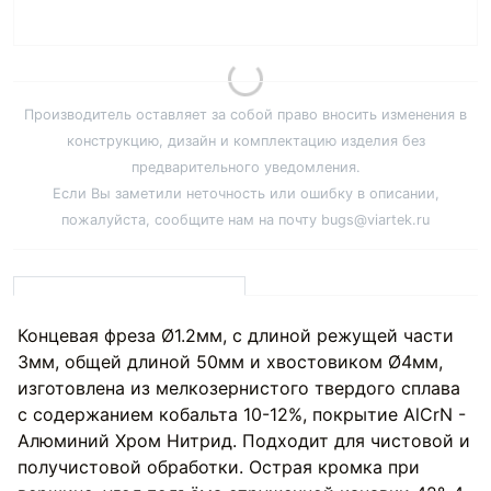
Производитель оставляет за собой право вносить изменения в
конструкцию, дизайн и комплектацию изделия без
предварительного уведомления.
Если Вы заметили неточность или ошибку в описании,
пожалуйста, сообщите нам на почту bugs@viartek.ru
Концевая фреза Ø1.2мм, с длиной режущей части
3мм, общей длиной 50мм и хвостовиком Ø4мм,
изготовлена из мелкозернистого твердого сплава
с содержанием кобальта 10-12%, покрытие AlCrN -
Алюминий Хром Нитрид. Подходит для чистовой и
получистовой обработки. Острая кромка при