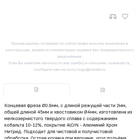
Производитель оставляет за собой право вносить изменения в
конструкцию, дизайн и комплектацию изделия без предварительного
уведомления.
Если Вы заметили неточность или ошибку в описании, пожалуйста,
сообщите нам на почту bugs@viartek.ru
Концевая фреза Ø0.8мм, с длиной режущей части 2мм,
общей длиной 45мм и хвостовиком Ø4мм, изготовлена из
мелкозернистого твердого сплава с содержанием
кобальта 10-12%, покрытие AlCrN - Алюминий Хром
Нитрид. Подходит для чистовой и получистовой
обработки. Острая кромка при вершине, угол подъёма