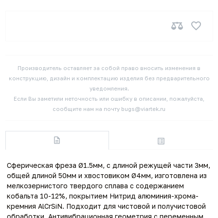
Производитель оставляет за собой право вносить изменения в
конструкцию, дизайн и комплектацию изделия без предварительного
уведомления.
Если Вы заметили неточность или ошибку в описании, пожалуйста,
сообщите нам на почту bugs@viartek.ru
Сферическая фреза Ø1.5мм, с длиной режущей части 3мм,
общей длиной 50мм и хвостовиком Ø4мм, изготовлена из
мелкозернистого твердого сплава с содержанием
кобальта 10-12%, покрытием Нитрид алюминия-хрома-
кремния AlCrSiN. Подходит для чистовой и получистовой
обработки. Антивибрационная геометрия с переменным