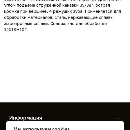
углом подъема стружечной канавки 35/38°, острая
кромка при вершине, 4 режущих зуба. Применяется для
обработки материалов: сталь, нержавеющие сплавы,
жаропрочные сплавы. Специально для обработки
12Х18Н10Т.
Информация
О нас
Мы используем cookies