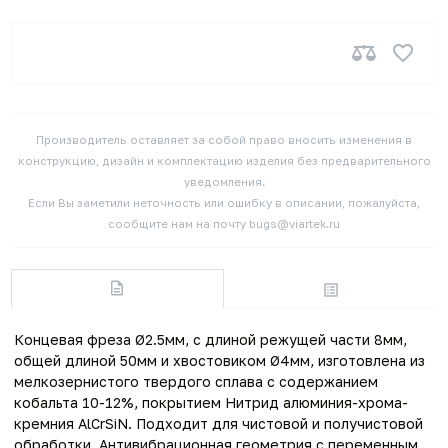
Производитель оставляет за собой право вносить изменения в
конструкцию, дизайн и комплектацию изделия без предварительного
уведомления.
Если Вы заметили неточность или ошибку в описании, пожалуйста,
сообщите нам на почту bugs@viartek.ru
Концевая фреза Ø2.5мм, с длиной режущей части 8мм,
общей длиной 50мм и хвостовиком Ø4мм, изготовлена из
мелкозернистого твердого сплава с содержанием
кобальта 10-12%, покрытием Нитрид алюминия-хрома-
кремния AlCrSiN. Подходит для чистовой и получистовой
обработки. Антивибрационная геометрия с переменным