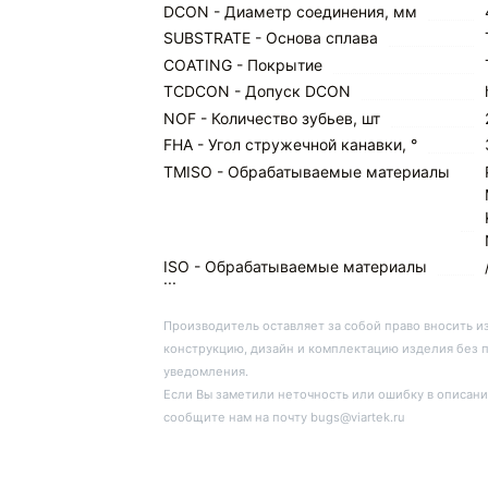
DCON - Диаметр соединения, мм
SUBSTRATE - Основа сплава
COATING - Покрытие
TCDCON - Допуск DCON
NOF - Количество зубьев, шт
FHA - Угол стружечной канавки, °
TMISO - Обрабатываемые материалы
ISO - Обрабатываемые материалы
...
Производитель оставляет за собой право вносить и
конструкцию, дизайн и комплектацию изделия без 
уведомления.
Если Вы заметили неточность или ошибку в описани
сообщите нам на почту bugs@viartek.ru