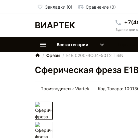
Закладки (0)
Сравнение (0)
+7(4
ВИАРТЕК
Будние дни с
Все категории
Главная
Фрезы
E1B 0200-4C04-50T2 TiSiN
Сферическая фреза E1
Производитель:
Viartek
Код Товара:
10013