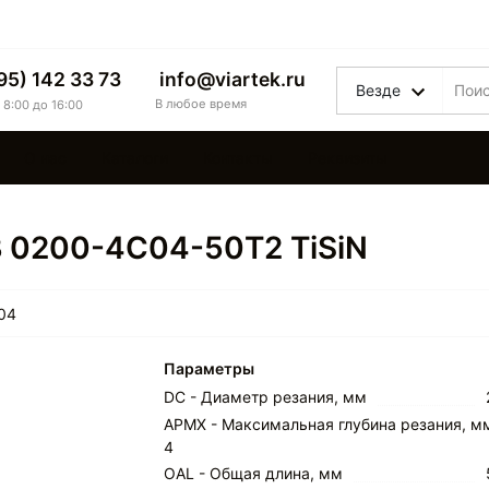
95) 142 33 73
info@viartek.ru
Везде
В любое время
 8:00 до 16:00
О нас
Каталоги
Контакты
Реквизиты
B 0200-4C04-50T2 TiSiN
04
Параметры
DC - Диаметр резания, мм
APMX - Максимальная глубина резания, м
4
OAL - Общая длина, мм