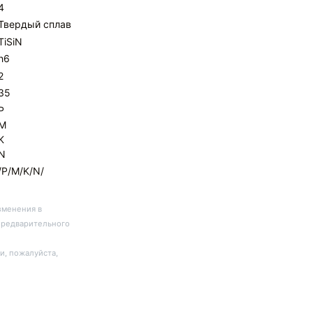
4
Твердый сплав
TiSiN
h6
2
35
P
M
K
N
/P/M/K/N/
зменения в
предварительного
и, пожалуйста,