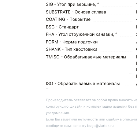
SIG - Угол при вершине, °
SUBSTRATE - Основа сплава
COATING - Покрытие
BSG - Стандарт
FHA - Угол стружечной канавки, °
FORM - Форма подточки
SHANK - Тип хвостовика
TMISO - Обрабатываемые материалы
ISO - Обрабатываемые материалы
...
Производитель оставляет за собой право вносить и
конструкцию, дизайн и комплектацию изделия без 
уведомления.
Если Вы заметили неточность или ошибку в описани
сообщите нам на почту bugs@viartek.ru