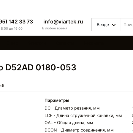
95) 142 33 73
info@viartek.ru
Везде
В любое время
 8:00 до 16:00
О нас
Каталоги
Контакты
Реквизиты
о D52AD 0180-053
56
Параметры
DC - Диаметр резания, мм
LCF - Длина стружечной канавки, мм
OAL - Общая длина, мм
DCON - Диаметр соединения, мм