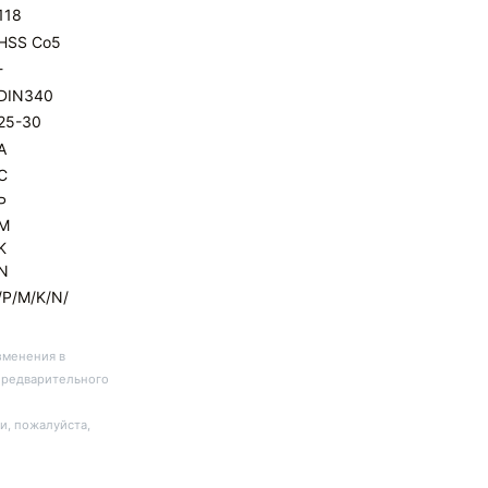
118
HSS Co5
-
DIN340
25-30
A
C
P
M
K
N
/P/M/K/N/
зменения в
предварительного
и, пожалуйста,