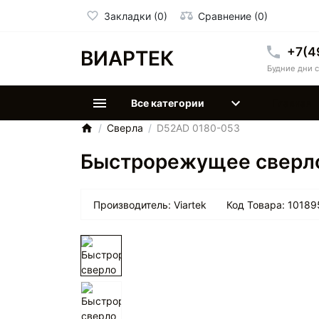
Закладки (0)
Сравнение (0)
+7(4
ВИАРТЕК
Будние дни с
Все категории
Главная
Сверла
D52AD 0180-053
Быстрорежущее сверл
Производитель:
Viartek
Код Товара:
10189