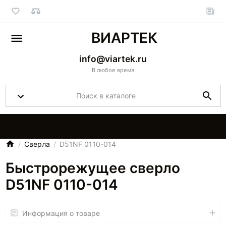
ВИАРТЕК
info@viartek.ru
В любое время
Главная
О нас
Каталоги
Сверла
D51NF 0110-014
Быстрорежущее сверло
D51NF 0110-014
Информация о товаре