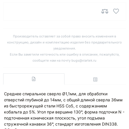
Производитель оставляет за собой право вносить изменения в
конструкцию, дизайн и комплектацию изделия без предварительного
уведомления.
Если Вы заметили неточность или ошибку в описании, пожалуйста,
сообщите нам на почту bugs@viartek.ru
Среднее спиральное сверло Ø1,1мм, для обработки
отверстий глубиной до 14мм, с общей длиной сверла 36мм
из быстрорежущей стали HSS Co5, с содержанием
кобальта до 5%. Угол при вершине 130°, форма подточки N -
подточенная коническая плоскость, угол подъема
стружечной канавки 36°, стандарт изготовления DIN338.