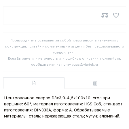
Производитель оставляет за собой право вносить изменения в
конструкцию, дизайн и комплектацию изделия без предварительного
уведомления.
Если Вы заметили неточность или ошибку в описании, пожалуйста,
сообщите нам на почту bugs@viartek.ru
Центровочное сверло D3x3,9-4,6x100x10. Угол при
вершине: 60°, материал изготовления: HSS Co5, стандарт
изготовления: DIN333A, форма: A. Обрабатываемые
материалы: сталь; нержавеющая сталь; чугун; алюминий.