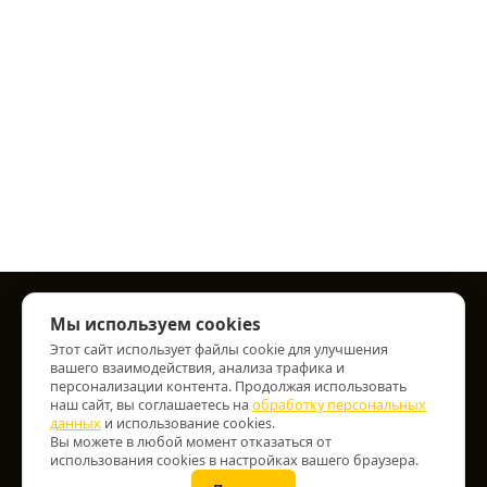
Мы используем cookies
Информация
Этот сайт использует файлы cookie для улучшения
вашего взаимодействия, анализа трафика и
О нас
персонализации контента. Продолжая использовать
Информация о доставке
наш сайт, вы соглашаетесь на
обработку персональных
данных
Персональные данные
и использование cookies.
Вы можете в любой момент отказаться от
Условия соглашения
использования cookies в настройках вашего браузера.
Лазерная маркировка