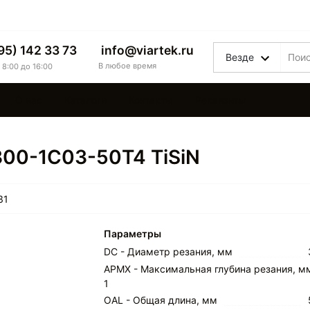
95) 142 33 73
info@viartek.ru
Везде
В любое время
 8:00 до 16:00
О нас
Каталоги
Контакты
Реквизиты
300-1C03-50T4 TiSiN
31
Параметры
DC - Диаметр резания, мм
APMX - Максимальная глубина резания, м
1
OAL - Общая длина, мм