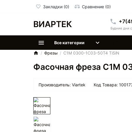
Закладки (0)
Сравнение (0)
+7(4
ВИАРТЕК
Будние дни с
Все категории
Главная
Фрезы
C1M 0300-1C03-50T4 TiSiN
Фасочная фреза C1M 0
Производитель:
Viartek
Код Товара:
10017