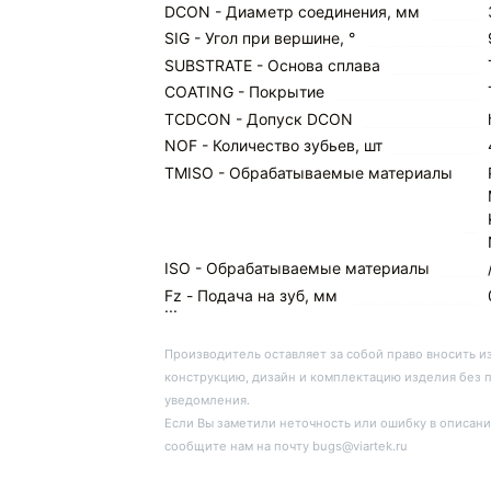
DCON - Диаметр соединения, мм
SIG - Угол при вершине, °
SUBSTRATE - Основа сплава
COATING - Покрытие
TCDCON - Допуск DCON
NOF - Количество зубьев, шт
TMISO - Обрабатываемые материалы
ISO - Обрабатываемые материалы
Fz - Подача на зуб, мм
...
Производитель оставляет за собой право вносить и
конструкцию, дизайн и комплектацию изделия без 
уведомления.
Если Вы заметили неточность или ошибку в описани
сообщите нам на почту bugs@viartek.ru