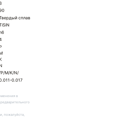
3
90
Твердый сплав
TiSiN
h6
4
P
M
K
N
/P/M/K/N/
0.011-0.017
зменения в
предварительного
и, пожалуйста,