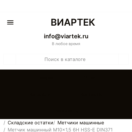
ВИАРТЕК
info@viartek.ru
В любое время
Главная
О нас
Каталоги
Контакты
Реквизиты
Складские остатки
Метчики машинные
Метчик машинный M10x1,5 6H HSS-E DIN371