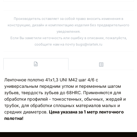
Производитель оставляет за собой право вносить изменения в
конструкцию, дизайн и комплектацию изделия без предварительного
уведомления.
Если Вы заметили неточность или ошибку в описании, пожалуйста,
сообщите нам на почту bugs@viartek.ru
Ленточное полотно 41х1,3 UNI M42 шаг 4/6 с
универсальным передним углом и переменным шагом
зубьев, твердость зубьев до 68HRC. Применяются для
обработки профилей - тонкостенных, обычных, жердей и
трубок, для обработки сплошных материалов малых и
средних диаметров.
Цена указана за 1 метр ленточного
полотна!