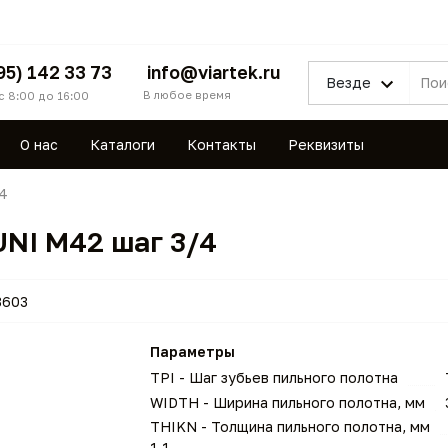
95) 142 33 73
info@viartek.ru
Везде
В любое время
с 8:00 до 16:00
О нас
Каталоги
Контакты
Реквизиты
4
UNI M42 шаг 3/4
3603
Параметры
TPI - Шаг зубьев пильного полотна
WIDTH - Ширина пильного полотна, мм
THIKN - Толщина пильного полотна, мм
1,1