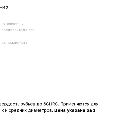
M42
ь изменения в
з предварительного
ии, пожалуйста,
твердость зубьев до 68HRC. Применяются для
ых и средних диаметров.
Цена указана за 1