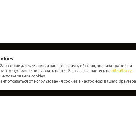
okies
жба поддержки
Дополнительно
айлы cookie для улучшения вашего взаимодействия, анализа трафика и
онтакты
Производители
а. Продолжая использовать наш сайт, вы соглашаетесь на
обработку
 использование cookies.
арта сайта
Акции
нт отказаться от использования cookies в настройках вашего браузера