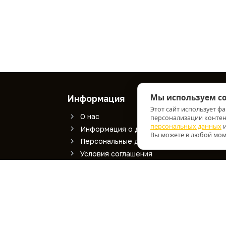
Мы используем co
Информация
Слу
Этот сайт использует ф
О нас
К
персонализации контент
персональных данных
и
Информация о доставке
К
Вы можете в любой моме
Персональные данные
Условия соглашения
Лазерная маркировка
Работает на
OpenCart
ВИАРТЕК © 2026.
Дизайн -