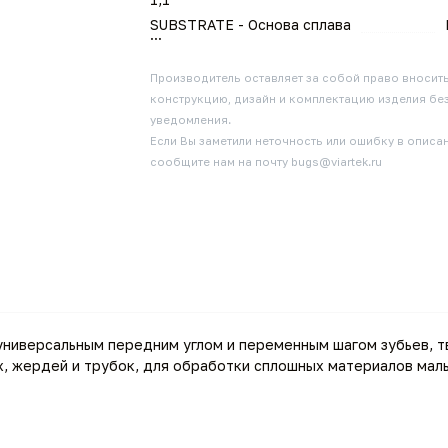
SUBSTRATE - Основа сплава
...
Производитель оставляет за собой право вносит
конструкцию, дизайн и комплектацию изделия бе
уведомления.
Если Вы заметили неточность или ошибку в описан
сообщите нам на почту bugs@viartek.ru
 универсальным передним углом и переменным шагом зубьев, 
х, жердей и трубок, для обработки сплошных материалов мал