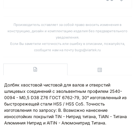
Производитель оставляет за собой право вносить изменения в
конструкцию, дизайн и комплектацию изделия без предварительного
уведомления.
Если Вы заметили неточность или ошибку в описании, пожалуйста,
сообщите нам на почту bugs@viartek.ru
Долбяк хвостовой чистовой для валов и отверстий
шлицевых соединений с эвольвентным профилем 2540-
0094 - M0,5 D38 Z76 ГОСТ 6762-79, 30° изготовленный из
быстрорежещей стали HSS / HSS Co5. Точность
изготовления по запросу: B. Возможно нанесение
износотойких покрытий TiN - Нитрид титана, TiAlN - Титана
Алюминия Нитрид и AlTiN - Алюмонитрид Титана.