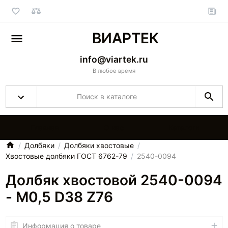
ВИАРТЕК
info@viartek.ru
В любое время
Главная
О нас
Каталоги
Долбяки
Долбяки хвостовые
Хвостовые долбяки ГОСТ 6762-79
2540-0094
Долбяк хвостовой 2540-0094
- M0,5 D38 Z76
Информация о товаре