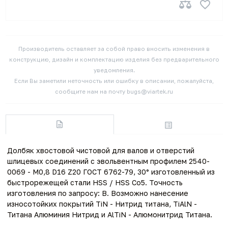
Производитель оставляет за собой право вносить изменения в
конструкцию, дизайн и комплектацию изделия без предварительного
уведомления.
Если Вы заметили неточность или ошибку в описании, пожалуйста,
сообщите нам на почту bugs@viartek.ru
Долбяк хвостовой чистовой для валов и отверстий
шлицевых соединений с эвольвентным профилем 2540-
0069 - M0,8 D16 Z20 ГОСТ 6762-79, 30° изготовленный из
быстрорежещей стали HSS / HSS Co5. Точность
изготовления по запросу: B. Возможно нанесение
износотойких покрытий TiN - Нитрид титана, TiAlN -
Титана Алюминия Нитрид и AlTiN - Алюмонитрид Титана.