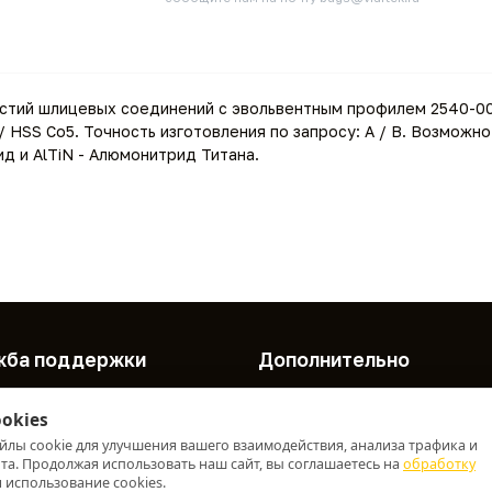
стий шлицевых соединений с эвольвентным профилем 2540-003
HSS Co5. Точность изготовления по запросу: A / B. Возможно
ид и AlTiN - Алюмонитрид Титана.
жба поддержки
Дополнительно
онтакты
Производители
okies
арта сайта
Акции
айлы cookie для улучшения вашего взаимодействия, анализа трафика и
а. Продолжая использовать наш сайт, вы соглашаетесь на
обработку
 использование cookies.