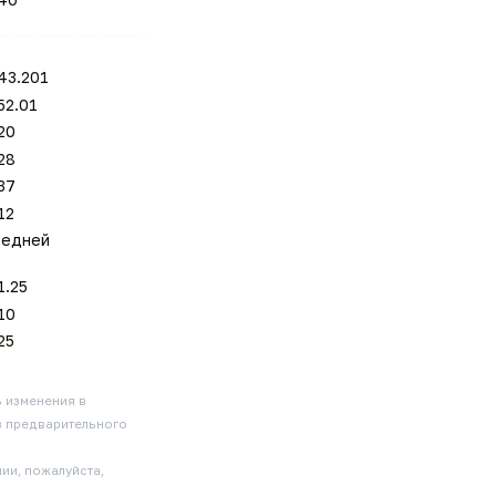
43.201
52.01
20
28
37
12
редней
1.25
10
25
ь изменения в
з предварительного
ии, пожалуйста,