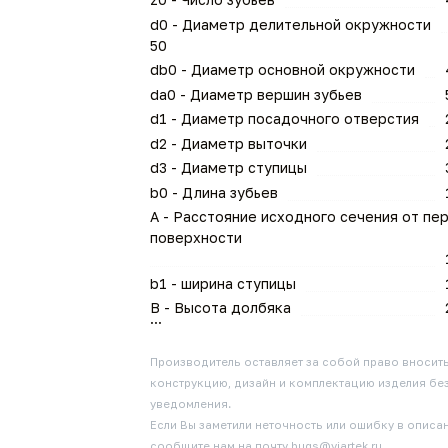
d0 - Диаметр делительной окружности
50
db0 - Диаметр основной окружности
da0 - Диаметр вершин зубьев
d1 - Диаметр посадочного отверстия
d2 - Диаметр выточки
d3 - Диаметр ступицы
b0 - Длина зубьев
A - Расстояние исходного сечения от пе
поверхности
b1 - ширина ступицы
B - Высота долбяка
...
Производитель оставляет за собой право вносит
конструкцию, дизайн и комплектацию изделия бе
уведомления.
Если Вы заметили неточность или ошибку в описан
сообщите нам на почту bugs@viartek.ru