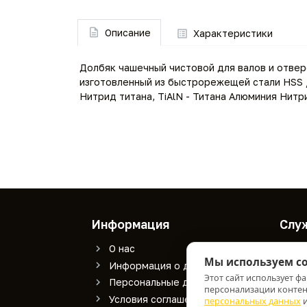
Описание
Характеристики
Долбяк чашечный чистовой для валов и отвер
изготовленный из быстрорежещей стали HSS / 
Нитрид титана, TiAlN - Титана Алюминия Нитр
Информация
Слу
О нас
К
Мы используем co
Информация о доставке
К
Этот сайт использует ф
Персональные данные
персонализации контент
Условия соглашения
персональных данных
и