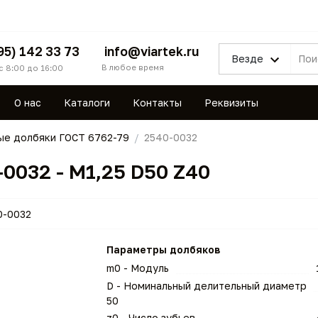
95) 142 33 73
info@viartek.ru
Везде
В любое время
с 8:00 до 16:00
О нас
Каталоги
Контакты
Реквизиты
ые долбяки ГОСТ 6762-79
2540-0032
0032 - M1,25 D50 Z40
0-0032
Параметры долбяков
m0 - Модуль
D - Номинальный делительный диаметр
50
z0 - Число зубьев