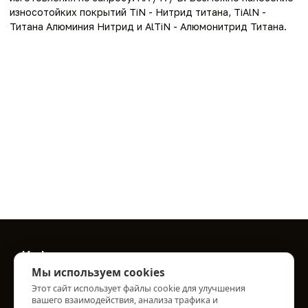
износотойких покрытий TiN - Нитрид титана, TiAlN -
Титана Алюминия Нитрид и AlTiN - Алюмонитрид Титана.
Информация
Мы используем cookies
О нас
Этот сайт использует файлы cookie для улучшения
Информация о доставке
вашего взаимодействия, анализа трафика и