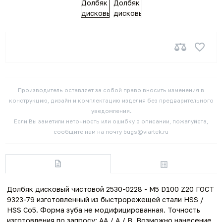
Производитель оставляет за собой право вносить изменения в
конструкцию, дизайн и комплектацию изделия без предварительного
уведомления.
Если Вы заметили неточность или ошибку в описании, пожалуйста,
сообщите нам на почту bugs@viartek.ru
Долбяк дисковый чистовой 2530-0228 - M5 D100 Z20 ГОСТ
9323-79 изготовленный из быстрорежещей стали HSS /
HSS Co5. Форма зуба не модифицированная. Точность
изготовления по запросу: AA / A / B. Возможно нанесение