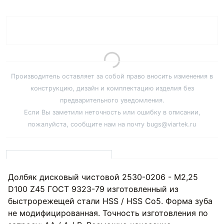
Производитель оставляет за собой право вносить изменения в
конструкцию, дизайн и комплектацию изделия без
предварительного уведомления.
Если Вы заметили неточность или ошибку в описании,
пожалуйста, сообщите нам на почту bugs@viartek.ru
Долбяк дисковый чистовой 2530-0206 - M2,25
D100 Z45 ГОСТ 9323-79 изготовленный из
быстрорежещей стали HSS / HSS Co5. Форма зуба
не модифицированная. Точность изготовления по