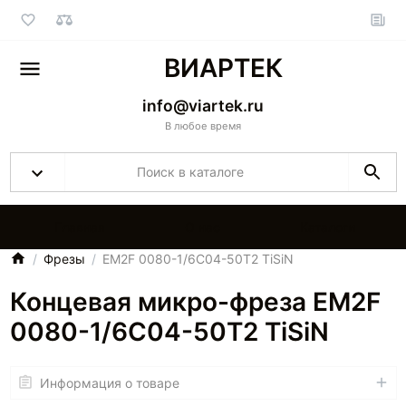
ВИАРТЕК
info@viartek.ru
В любое время
Главная
О нас
Каталоги
Фрезы
EM2F 0080-1/6C04-50T2 TiSiN
Концевая микро-фреза EM2F
0080-1/6C04-50T2 TiSiN
Информация о товаре