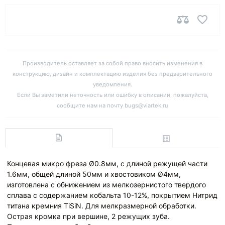
Производитель оставляет за собой право вносить изменения в
конструкцию, дизайн и комплектацию изделия без предварительного
уведомления.
Если Вы заметили неточность или ошибку в описании, пожалуйста,
сообщите нам на почту bugs@viartek.ru
Концевая микро фреза Ø0.8мм, с длиной режущей части
1.6мм, общей длиной 50мм и хвостовиком Ø4мм,
изготовлена с обнижением из мелкозернистого твердого
сплава с содержанием кобальта 10-12%, покрытием Нитрид
титана кремния TiSiN. Для мелкразмерной обработки.
Острая кромка при вершине, 2 режущих зуба.