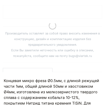
Производитель оставляет за собой право вносить изменения в
конструкцию, дизайн и комплектацию изделия без
предварительного уведомления.
Если Вы заметили неточность или ошибку в описании,
пожалуйста, сообщите нам на почту bugs@viartek.ru
Концевая микро фреза Ø0.5мм, с длиной режущей
части 1мм, общей длиной 50мм и хвостовиком
Ø4мм, изготовлена из мелкозернистого твердого
сплава с содержанием кобальта 10-12%,
покрытием Нитрид титана кремния TiSiN. Для