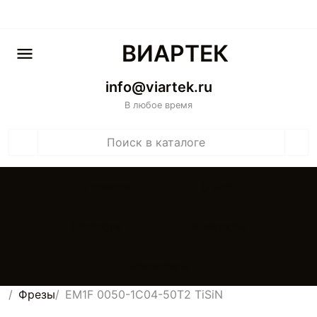
ВИАРТЕК
info@viartek.ru
В любое время
Главная
О нас
Каталоги
Контакты
Реквизиты
Фрезы
EM1F 0050-1C04-50T2 TiSiN