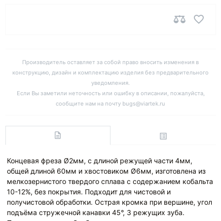
Производитель оставляет за собой право вносить изменения в
конструкцию, дизайн и комплектацию изделия без предварительного
уведомления.
Если Вы заметили неточность или ошибку в описании, пожалуйста,
сообщите нам на почту bugs@viartek.ru
Концевая фреза Ø2мм, с длиной режущей части 4мм,
общей длиной 60мм и хвостовиком Ø6мм, изготовлена из
мелкозернистого твердого сплава с содержанием кобальта
10-12%, без покрытия. Подходит для чистовой и
получистовой обработки. Острая кромка при вершине, угол
подъёма стружечной канавки 45°, 3 режущих зуба.