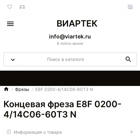
ВИАРТЕК
info@viartek.ru
В любое время
Главная
О нас
Каталоги
Фрезы
E8F 0200-4/14C06-60T3 N
Концевая фреза E8F 0200-
4/14C06-60T3 N
Информация о товаре