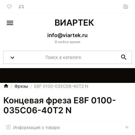
ВИАРТЕК
info@viartek.ru
В любое время
Главная
О нас
Каталоги
Фрезы
E8F 0100-035C06-40T2 N
Концевая фреза E8F 0100-
035C06-40T2 N
Информация о товаре