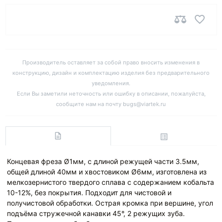
Производитель оставляет за собой право вносить изменения в
конструкцию, дизайн и комплектацию изделия без предварительного
уведомления.
Если Вы заметили неточность или ошибку в описании, пожалуйста,
сообщите нам на почту bugs@viartek.ru
Концевая фреза Ø1мм, с длиной режущей части 3.5мм,
общей длиной 40мм и хвостовиком Ø6мм, изготовлена из
мелкозернистого твердого сплава с содержанием кобальта
10-12%, без покрытия. Подходит для чистовой и
получистовой обработки. Острая кромка при вершине, угол
подъёма стружечной канавки 45°, 2 режущих зуба.