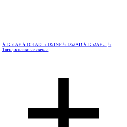
↳
D51AF
↳
D51AD
↳
D51NF
↳
D52AD
↳
D52AF
...
↳
Твердосплавные сверла