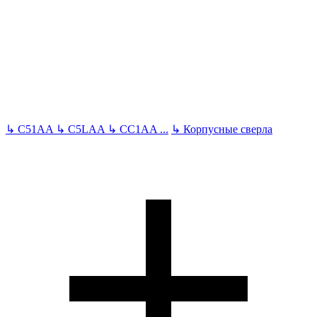
↳
C51AA
↳
C5LAA
↳
CC1AA
...
↳
Корпусные сверла