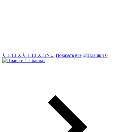
↳
HT3-X
↳
HT3-X TiN
...
Показать все
Плашки