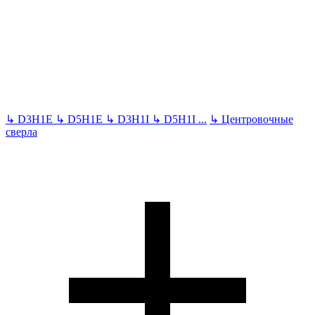
↳
D3H1E
↳
D5H1E
↳
D3H1I
↳
D5H1I
...
↳
Центровочные
сверла