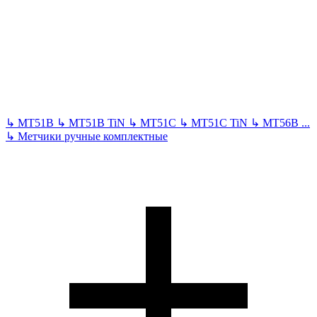
↳
MT51B
↳
MT51B TiN
↳
MT51C
↳
MT51C TiN
↳
MT56B
...
↳
Метчики ручные комплектные