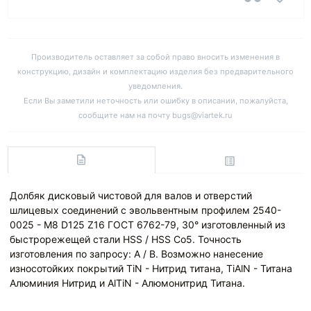
Производитель оставляет за собой право вносить изменения в
конструкцию, дизайн и комплектацию изделия без предварительного
уведомления.
Если Вы заметили неточность или ошибку в описании, пожалуйста,
сообщите нам на почту bugs@viartek.ru
Долбяк дисковый чистовой для валов и отверстий
шлицевых соединений с эвольвентным профилем 2540-
0025 - M8 D125 Z16 ГОСТ 6762-79, 30° изготовленный из
быстрорежещей стали HSS / HSS Co5. Точность
изготовления по запросу: A / B. Возможно нанесение
износотойких покрытий TiN - Нитрид титана, TiAlN - Титана
Алюминия Нитрид и AlTiN - Алюмонитрид Титана.