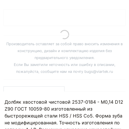
Производитель оставляет за собой право вносить изменения в
конструкцию, дизайн и комплектацию изделия без
предварительного уведомления.
Если Вы заметили неточность или ошибку в описании,
пожалуйста, сообщите нам на почту bugs@viartek.ru
Долбяк хвостовой чистовой 2537-0184 - M0,14 D12
Z90 ГОСТ 10059-80 изготовленный из
быстрорежещей стали HSS / HSS Co5. Форма зуба
не модифицированная. Точность изготовления по