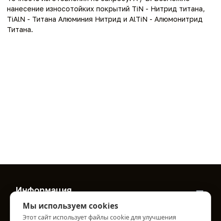
нанесение износотойких покрытий TiN - Нитрид титана,
TiAlN - Титана Алюминия Нитрид и AlTiN - Алюмонитрид
Титана.
Информация
Мы используем cookies
О нас
Этот сайт использует файлы cookie для улучшения