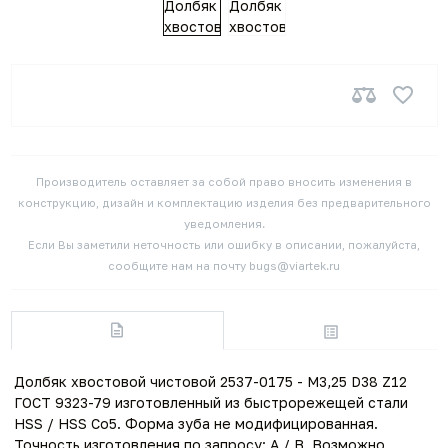
Производитель оставляет за собой право вносить изменения в
конструкцию, дизайн и комплектацию изделия без предварительного
уведомления.
Если Вы заметили неточность или ошибку в описании, пожалуйста,
сообщите нам на почту bugs@viartek.ru
Долбяк хвостовой чистовой 2537-0175 - M3,25 D38 Z12
ГОСТ 9323-79 изготовленный из быстрорежещей стали
HSS / HSS Co5. Форма зуба не модифицированная.
Точность изготовления по запросу: A / B. Возможно