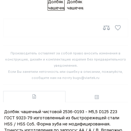
Производитель оставляет за собой право вносить изменения в
конструкцию, дизайн и комплектацию изделия без предварительного
уведомления.
Если Вы заметили неточность или ошибку в описании, пожалуйста,
сообщите нам на почту bugs@viartek.ru
Долбяк чашечный чистовой 2536-0193 - M5,5 D125 Z23
ГОСТ 9323-79 изготовленный из быстрорежещей стали
HSS / HSS Co5. Форма зуба не модифицированная.
Точность изготовления по запросу: AA / A / B. Возможно