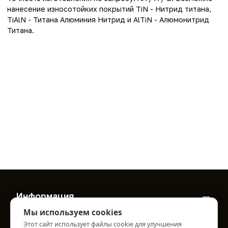
нанесение износотойких покрытий TiN - Нитрид титана,
TiAlN - Титана Алюминия Нитрид и AlTiN - Алюмонитрид
Титана.
Информация
Мы используем cookies
О нас
Этот сайт использует файлы cookie для улучшения